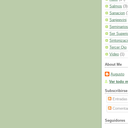
Salmos
(3)
Sanacion
(
Sanjeevini
Seminarios
Ser Superi
Sintonizac
Tercer Ojo
Video
(1)
About Me
Augusto
Ver todo mi
Subscribirse
Entradas
Comentar
Seguidores