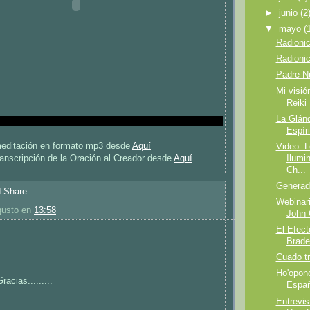
►
junio
(2
▼
mayo
(
Radionic
Radionic
Padre N
Mi visió
Reiki
La Glánd
Espíri
meditación en formato mp3 desde
Aquí
Video: 
Ilumi
ranscripción de la Oración al Creador desde
Aquí
Ch...
Generad
Webinar
usto
en
13:58
John 
El Efect
:
Brade
Cuado tr
Ho'opon
acias.........
Españ
Entrevis