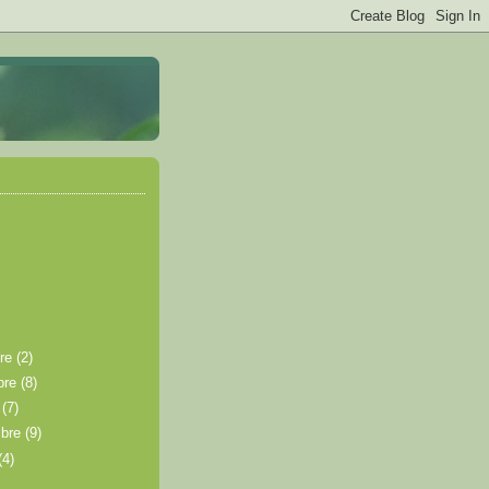
bre
(2)
bre
(8)
e
(7)
mbre
(9)
(4)