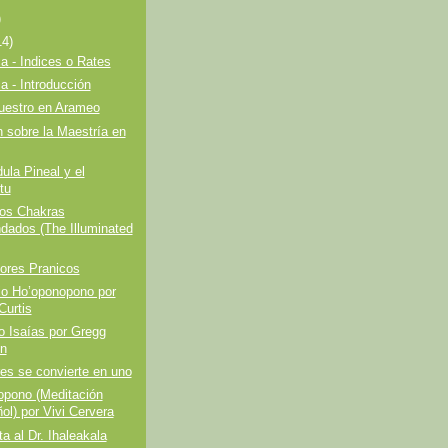
)
14)
a - Indices o Rates
a - Introducción
uestro en Arameo
n sobre la Maestría en
ula Pineal y el
tu
Los Chakras
ndados (The Illuminated
ores Pranicos
io Ho’oponopono por
Curtis
o Isaías por Gregg
n
es se convierte en uno
opono (Meditación
ol) por Vivi Cervera
ta al Dr. Ihaleakala