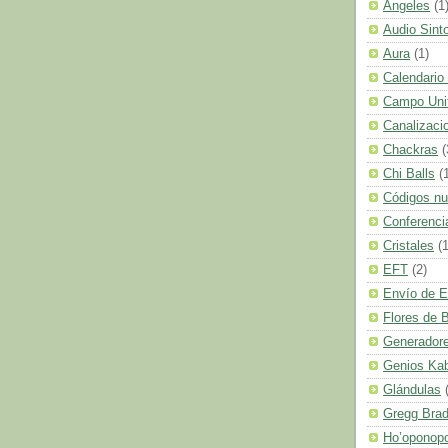
Angeles
(1
Audio Sint
Aura
(1)
Calendario
Campo Uni
Canalizaci
Chackras
(
Chi Balls
(
Códigos n
Conferenci
Cristales
(1
EFT
(2)
Envío de E
Flores de 
Generadore
Genios Ka
Glándulas
Gregg Bra
Ho’oponop