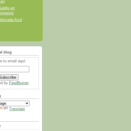
Len
atillo en
onopono
larizada Azul
al blog
e tu email aquí:
ed by
FeedBurner
g
Translate
)