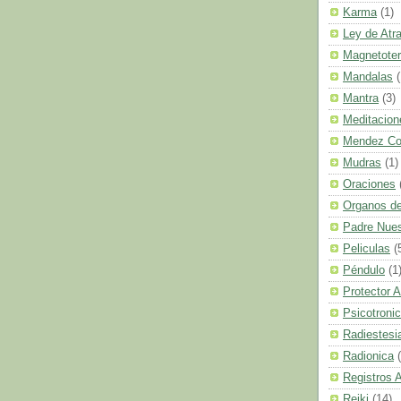
Karma
(1)
Ley de Atr
Magnetoter
Mandalas
(
Mantra
(3)
Meditacion
Mendez C
Mudras
(1)
Oraciones
Organos de
Padre Nues
Peliculas
(
Péndulo
(1
Protector A
Psicotroni
Radiestesi
Radionica
Registros 
Reiki
(14)