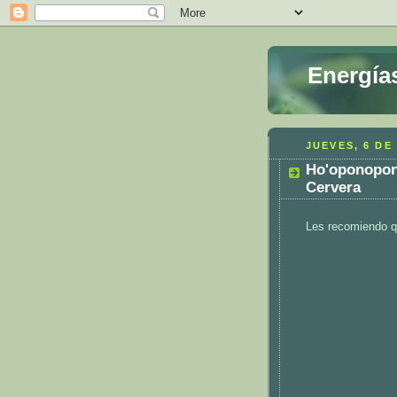
Energía
JUEVES, 6 DE
Ho'oponopono
Cervera
Les recomiendo q