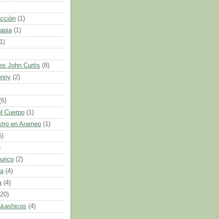
acción
(1)
apia
(1)
1)
es John Curtis
(8)
onny
(2)
(6)
l Cuerpo
(1)
tro en Arameo
(1)
5)
)
urico
(2)
ca
(4)
a
(4)
(20)
Akashicos
(4)