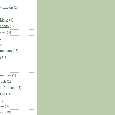
)
onización
(2)
 Maya
(1)
ficado
(1)
ones
(3)
3)
1)
uméricos
(16)
a
(1)
)
nergías
(1)
Bach
(1)
s Pranicos
(1)
bala
(1)
(2)
den
(3)
ono
(19)