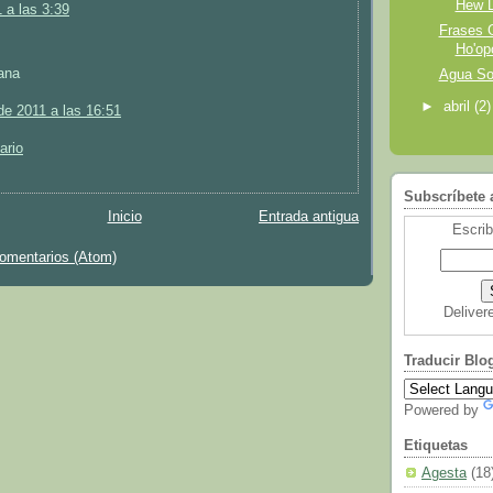
Hew 
1 a las 3:39
Frases G
Ho'op
ana
Agua So
►
abril
(2)
de 2011 a las 16:51
ario
Subscríbete 
Inicio
Entrada antigua
Escrib
comentarios (Atom)
Deliver
Traducir Blo
Powered by
Etiquetas
Agesta
(18