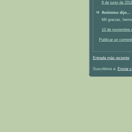
8 de junio de 201
Anónimo dijo...
Mil gracias, herm
10 de noviembre 
Publicar un coment
Entrada más reciente
Suscribirse a:
Enviar 