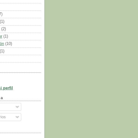
7)
(1)
(2)
or
(1)
ión
(10)
(1)
 perfil
 a
ios