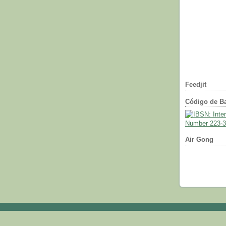
Feedjit
Código de Ba
Air Gong