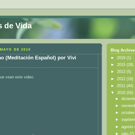
s de Vida
 MAYO DE 2010
Blog Archive
 (Meditación Español) por Vivi
►
2019
(1)
►
2015
(28)
►
2013
(5)
ue vean este video.
►
2012
(16)
►
2011
(44)
▼
2010
(55)
►
diciem
►
noviem
►
octubr
►
septie
►
agosto
►
julio
(7)