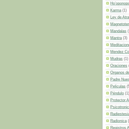
Ho’oponop
Karma
(1)
Ley de Atr
Magnetoter
Mandalas
(
Mantra
(3)
Meditacion
Mendez C
Mudras
(1)
Oraciones
Organos de
Padre Nues
Peliculas
(
Péndulo
(1
Protector A
Psicotroni
Radiestesi
Radionica
Registros 