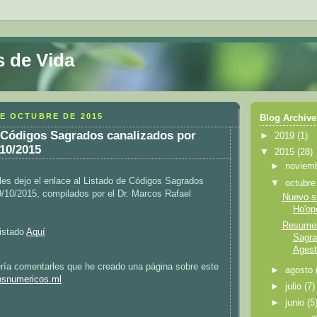
s de Vida
DE OCTUBRE DE 2015
Blog Archive
Códigos Sagrados canalizados por
►
2019
(1)
/10/2015
▼
2015
(28)
►
noviem
es dejo el enlace al Listado de Códigos Sagrados
▼
octubr
9/10/2015, compilados por el Dr. Marcos Rafael
Nuevo si
Ho'op
Resumen
listado
Aquí
Sagra
Agest
ería comentarles que he creado una página sobre este
►
agosto
osnumericos.ml
►
julio
(7)
►
junio
(5