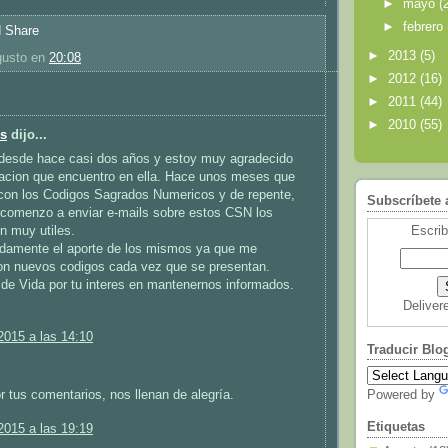
►
mayo
(
►
febrero
►
2013
(5)
usto
en
20:08
►
2012
(16)
:
►
2011
(44)
►
2010
(55)
es
dijo...
 desde hace casi dos años y estoy muy agradecido
macion que encuentro en ella. Hace unos meses que
 con los Codigos Sagrados Numericos y de repente,
Subscríbete 
 comenzo a enviar e-mails sobre estos CSN los
Escrib
n muy utiles.
damente el aporte de los mismos ya que me
con nuevos codigos cada vez que se presentan.
de Vida por tu interes en mantenernos informados.
Deliver
2015 a las 14:10
Traducir Blo
r tus comentarios, nos llenan de alegría.
Powered by
Etiquetas
2015 a las 19:19