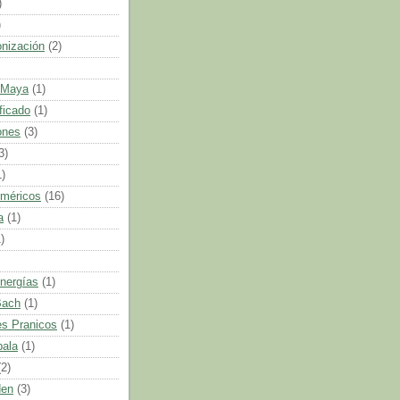
)
)
onización
(2)
 Maya
(1)
ficado
(1)
ones
(3)
3)
1)
uméricos
(16)
a
(1)
)
nergías
(1)
Bach
(1)
s Pranicos
(1)
bala
(1)
(2)
den
(3)