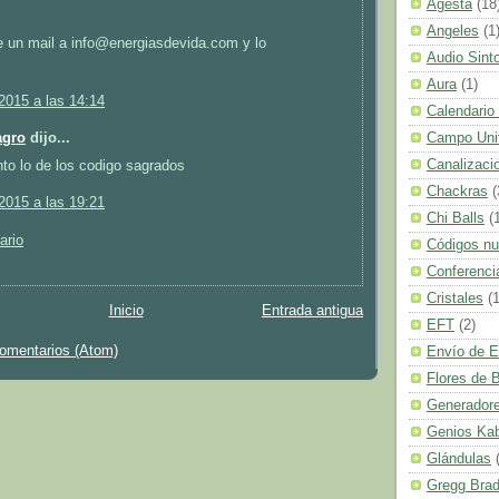
Agesta
(18
Angeles
(1
e un mail a info@energiasdevida.com y lo
Audio Sint
Aura
(1)
2015 a las 14:14
Calendario
Campo Uni
agro
dijo...
Canalizaci
to lo de los codigo sagrados
Chackras
(
2015 a las 19:21
Chi Balls
(
ario
Códigos n
Conferenci
Cristales
(1
Inicio
Entrada antigua
EFT
(2)
comentarios (Atom)
Envío de E
Flores de 
Generadore
Genios Ka
Glándulas
Gregg Bra