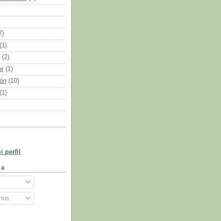
7)
(1)
(2)
or
(1)
ión
(10)
(1)
 perfil
 a
ios