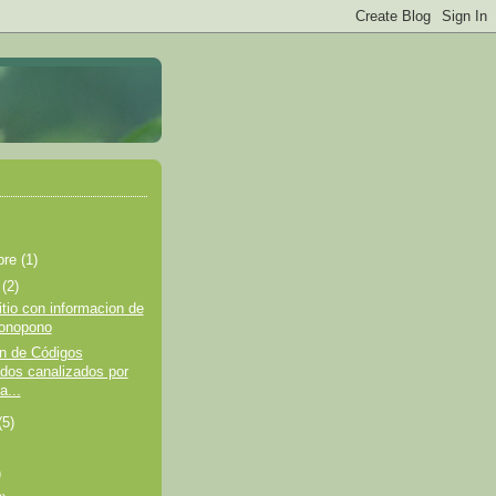
bre
(1)
e
(2)
tio con informacion de
onopono
 de Códigos
dos canalizados por
a...
(5)
)