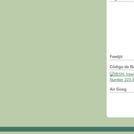
Feedjit
Código de Ba
Air Gong