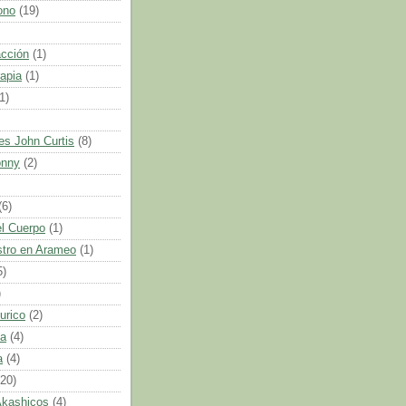
ono
(19)
acción
(1)
apia
(1)
1)
es John Curtis
(8)
onny
(2)
(6)
l Cuerpo
(1)
tro en Arameo
(1)
5)
)
urico
(2)
ca
(4)
a
(4)
(20)
Akashicos
(4)