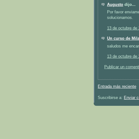
Augusto
dijo...
Por favor enviam
solucionamos.
13 de octubre de 
Un curso de Mil
saludos me encan
13 de octubre de 
Publicar un coment
Entrada más reciente
Suscribirse a:
Enviar 