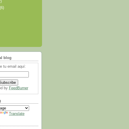
2)
(6)
al blog
e tu email aquí:
ed by
FeedBurner
g
Translate