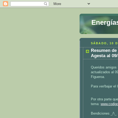
Energía
SÁBADO, 10 
Resumen de 
Agesta al 09
Queridos amigos l
actualizados al 0
Figueroa.
Para ver/bajar el 
Por otra parte qu
tema:
www.codig
Bendiciones _/\_