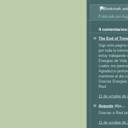
Publicado por
Aug
4 comentarios
The End of Tim
Sigo esta pagina
por toda la infor
estoy trabajando
Energias de Vida
cuales me parece
Agradezco profun
mantiene al dia 
Gracias Energias 
Raul.
11 de octubre de 
Augusto
dijo...
Gracias a Raul po
11 de octubre de 