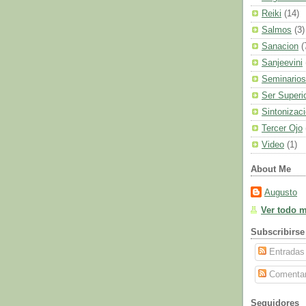
Reiki
(14)
Salmos
(3)
Sanacion
(
Sanjeevini
Seminarios
Ser Superi
Sintonizac
Tercer Ojo
Video
(1)
About Me
Augusto
Ver todo mi
Subscribirse
Entradas
Comentar
Seguidores