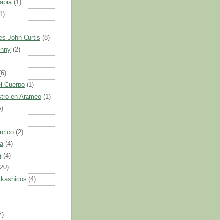
apia
(1)
1)
es John Curtis
(8)
onny
(2)
(6)
l Cuerpo
(1)
tro en Arameo
(1)
5)
)
urico
(2)
ca
(4)
a
(4)
(20)
Akashicos
(4)
7)