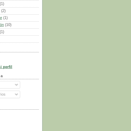
(1)
(2)
or
(1)
ión
(10)
(1)
 perfil
 a
ios