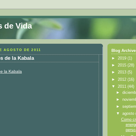
s de Vida
E AGOSTO DE 2011
Blog Archive
s de la Kabala
►
2019
(1)
►
2015
(28)
e la Kabala
►
2013
(5)
►
2012
(16)
▼
2011
(44)
►
diciem
►
noviem
►
septie
▼
agosto
Como cr
energ
perso.