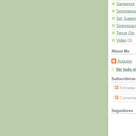
Sanjeevini
Seminarios
Ser Superi
Sintonizac
Tercer Ojo
Video
(1)
About Me
Augusto
Ver todo mi
Subscribirse
Entradas
Comentar
Seguidores