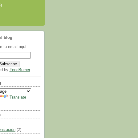
4)
al blog
e tu email aquí:
ed by
FeedBurner
g
Translate
)
)
onización
(2)