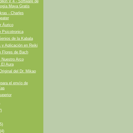
kin V 4 - Software de
logía Maya Gratis
ras - Charles
eater
r Áurico
 Psicotronica
enios de la Kabala
s y Aplicación en Reiki
e Flores de Bach
- Nuestro Arco
...El Aura
riginal del Dr. Mikao
para el envío de
ías
uperior
)
2)
(5)
(4)