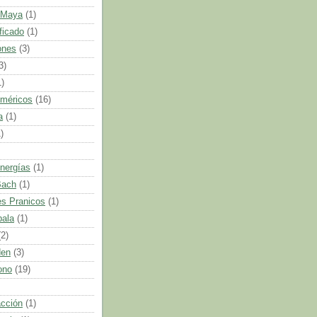
 Maya
(1)
ficado
(1)
ones
(3)
3)
1)
uméricos
(16)
a
(1)
)
nergías
(1)
Bach
(1)
s Pranicos
(1)
bala
(1)
(2)
den
(3)
ono
(19)
acción
(1)