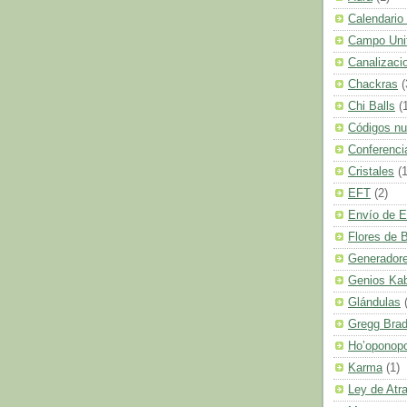
Calendario
Campo Uni
Canalizaci
Chackras
(
Chi Balls
(
Códigos n
Conferenci
Cristales
(1
EFT
(2)
Envío de E
Flores de 
Generadore
Genios Ka
Glándulas
Gregg Bra
Ho’oponop
Karma
(1)
Ley de Atr