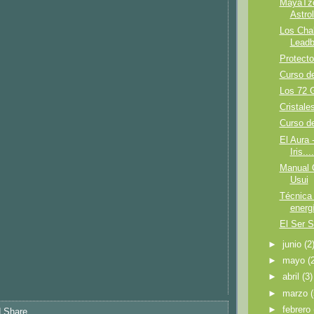
MayaTzol
Astro
Los Chak
Leadb
Protecto
Curso de
Los 72 G
Cristale
Curso d
El Aura 
Iris..
Manual O
Usui
Técnica 
energ
El Ser S
►
junio
(2
►
mayo
(
►
abril
(3)
►
marzo
►
febrero