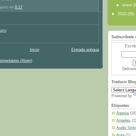
►
enero
(
usto
en
0:17
►
2010
(55)
:
ario
Subscríbete 
Escrib
Inicio
Entrada antigua
comentarios (Atom)
Deliver
Traducir Blo
Powered by
Etiquetas
Agesta
(18
Angeles
(1
Audio Sint
Aura
(1)