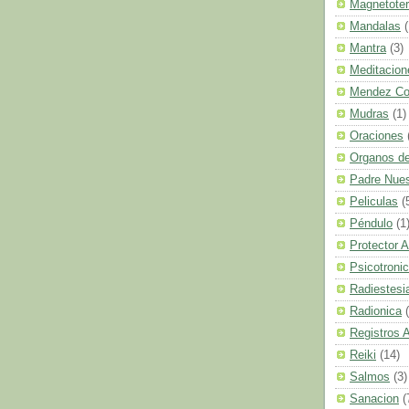
Magnetoter
Mandalas
(
Mantra
(3)
Meditacion
Mendez C
Mudras
(1)
Oraciones
Organos de
Padre Nues
Peliculas
(
Péndulo
(1
Protector A
Psicotroni
Radiestesi
Radionica
Registros 
Reiki
(14)
Salmos
(3)
Sanacion
(