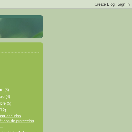
bre
(3)
bre
(4)
mbre
(5)
(12)
ear escudos
éticos de protección
..