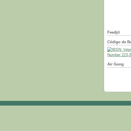
Feedjit
Código de Ba
Air Gong